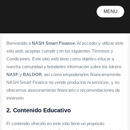
Ir
al
MENU
Términos Y Condiciones
contenido
CERRAR
1. Generalidades
Bienvenido a
NASH Smart Finance
. Al acceder y utilizar este
sitio web, aceptas cumplir con los siguientes Términos y
Condiciones. Este sitio web tiene como objetivo educar a
nuestra comunidad y brindarles información sobre los tokens
NASF
y
BALDOR
, así como empoderarlos financieramente.
NASH Smart Finance no vende productos ni servicios, y no
ofrecemos asesoramiento financiero o recomendaciones de
inversión.
2. Contenido Educativo
El contenido ofrecido en este sitio tiene un propósito