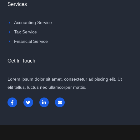
Services
Accounting Service
Tax Service
Financial Service
Get In Touch
Lorem ipsum dolor sit amet, consectetur adipiscing elit. Ut
elit tellus, luctus nec ullamcorper mattis.
F
T
L
E
a
w
i
n
c
i
n
v
e
t
k
e
b
t
e
l
o
e
d
o
o
r
i
p
k
n
e
-
-
f
i