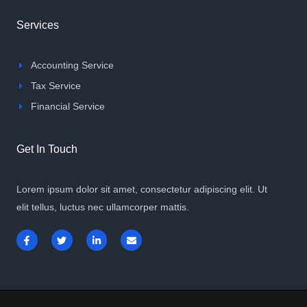
Services
Accounting Service
Tax Service
Financial Service
Get In Touch
Lorem ipsum dolor sit amet, consectetur adipiscing elit. Ut
elit tellus, luctus nec ullamcorper mattis.
F
T
L
E
a
w
i
n
c
i
n
v
e
t
k
e
b
t
e
l
o
e
d
o
o
r
i
p
k
n
e